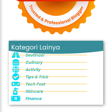
Kategori Lainya
Destinasi
Culinary
Activity
Tips & Trick
Tech Post
Skincare
Finance