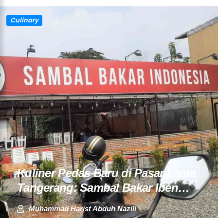
Culinary
Kuliner Pedas Baru di Pasar Lama
Tangerang: Sambal Bakar Iben…
Muhammad Harist Abduh Nazili