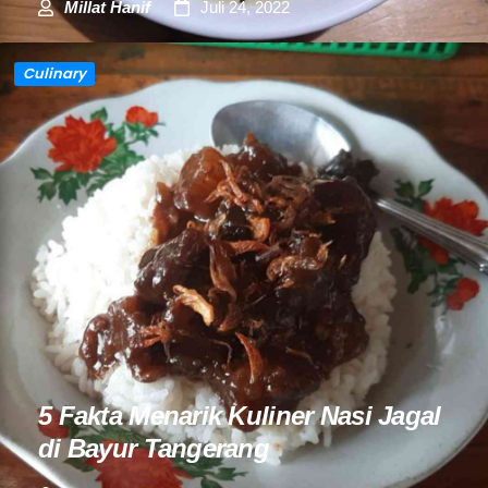
Millat Hanif
Juli 24, 2022
Culinary
5 Fakta Menarik Kuliner Nasi Jagal
di Bayur Tangerang