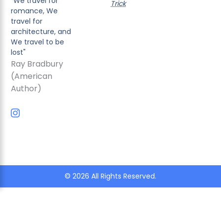
"We travel for
Trick
romance, We
travel for
architecture, and
We travel to be
lost"
Ray Bradbury
(American
Author)
I
c
o
n
-
i
n
s
© 2026 All Rights Reserved.
t
a
g
r
a