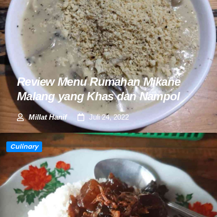
Review Menu Rumahan Mikane
Malang yang Khas dan Nampol
Millat Hanif
Juli 24, 2022
Culinary