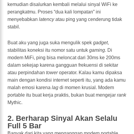
kemudian disalurkan kembali melalui sinyal WiFi ke
perangkatmu. Proses “dua kali lompatan” ini
menyebabkan
latency
atau ping yang cenderung tidak
stabil.
Buat aku yang juga suka mengulik spek
gadget
,
stabilitas koneksi itu nomor satu untuk
gaming
. Di
modem MiFi, ping bisa meloncat dari 30ms ke 200ms
dalam sekejap karena gangguan frekuensi di sekitar
atau perpindahan
tower
operator. Kalau kamu dipaksa
main dengan kondisi internet seperti itu, yang ada kamu
malah emosi karena
lag
di momen krusial. Modem
portable itu buat kerja praktis, bukan buat mengejar
rank
Mythic.
2. Berharap Sinyal Akan Selalu
Full 5 Bar
Banyak dari kita yang menganggap modem portable