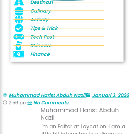
Destinasi
Culinary
Activity
Tips & Trick
Tech Post
Skincare
Finance
Muhammad Harist Abduh Nazili
Januari 3, 2026
2:56 pm
No Comments
Muhammad Harist Abduh
Nazili
I'm an Editor at Laycation. I am a
little bit interested in culinary or