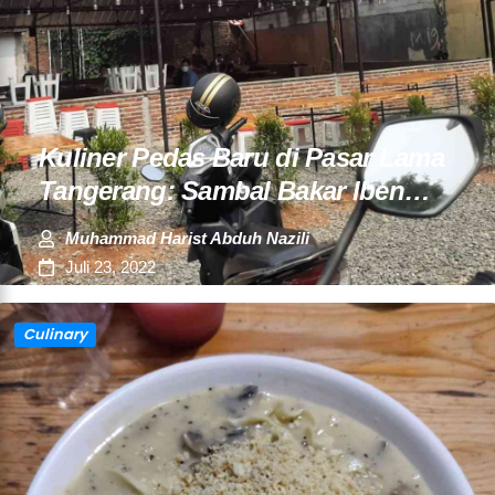
Kuliner Pedas Baru di Pasar Lama
Tangerang: Sambal Bakar Iben…
Muhammad Harist Abduh Nazili
Juli 23, 2022
Culinary