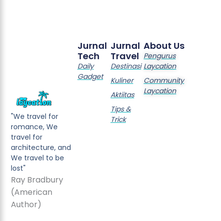
Jurnal
Jurnal
About Us
Tech
Travel
Pengurus
Daily
Destinasi
Laycation
Gadget
Kuliner
Community
Laycation
Aktiitas
Tips &
"We travel for
Trick
romance, We
travel for
architecture, and
We travel to be
lost"
Ray Bradbury
(American
Author)